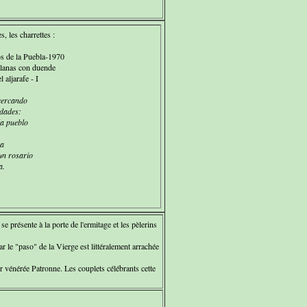
, les charrettes :
 de la Puebla-1970
lanas con duende
l aljarafe - I
cercando
dades:
a pueblo
ta
un rosario
a.
présente à la porte de l'ermitage et les pèlerins
r le "paso" de la Vierge est littéralement arrachée
r vénérée Patronne. Les couplets célébrants cette