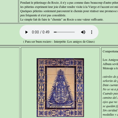
Pendant le pèlerinage du Rocio, il n'y a pas comme dans beaucoup d'autre pèler
les pèlerins expriment leur joie d'aller rendre visite à la Vierge et l'accent est mi
Quelques pèlerins seulement parcourent le chemin pour réaliser une promesse (
peu fréquente et n'est pas considérée.
Le simple fait de faire le "chemin" au Rocio a une valeur suffisante.
( Para ser buen rociero - Interprète :Los amigos de Gines)
Comportemen
Los Amigos
Album sevil
Mensaje a lo
caireles de p
señorito de 
Date cuenta
No se va a 
Cuando pasa
camino del A
ojos que no
se quedan fij
Sin caridad
medallas y 