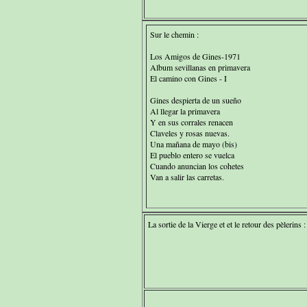
Sur le chemin :
Los Amigos de Gines-1971
Album sevillanas en primavera
El camino con Gines - I
Gines despierta de un sueño
Al llegar la primavera
Y en sus corrales renacen
Claveles y rosas nuevas.
Una mañana de mayo (bis)
El pueblo entero se vuelca
Cuando anuncian los cohetes
Van a salir las carretas.
La sortie de la Vierge et et le retour des pèlerins :