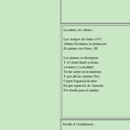
La nature, les odeurs :
Los Amigos de Gines-1971
Album Sevillanas en primavera
El camino con Gines- III
Los pinares se desangran
Y el viento huele a resina
a romero y a eucalipto
Ya me siento en la marisma
Y por alli las carretas (bis)
Cogen fragancia de pino
Pa que sepan los de Almonte
Por donde pasa el camino.
Séville et l'Andalousie :