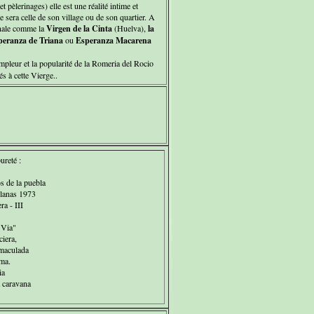
 pèlerinages) elle est une réalité intime et
sera celle de son village ou de son quartier. A
ionale comme la
Virgen de la Cinta
(Huelva),
la
peranza de Triana
ou
Esperanza Macarena
ampleur et la popularité de la Romeria del Rocio
s à cette Vierge..
ureté :
 de la puebla
lanas 1973
ra - III
"Via"
iera,
maculada
ma.
ia
a caravana