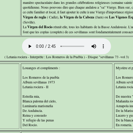
manière spectaculaire dans les grandes célébrations religieuses (semaine sainte et
quotidienne. Nous pouvons dire que chaque andalou a "sa" Vierge. Bien sur, ce 
ce culte familier et local, il faut ajouter le culte à une Vierge d'importance rég
Virgen de regla
( Cadiz),
la Virgen de la Cabeza
(Jaen) ou
Las Vigenes Es
(Seville).
La
Virgen del Rocio
réunit elle, tous les habitants de la Basse Andalousie. L'
font que les coplas (couplets) de ces sevillanas sont fondamentalement consacré
( Letania rociera - Interprète : Los Romeros de la Puebla ) - Disque "sevillanas 73 -vol 3)
Louanges et compliments :
Mystère et p
Los Romeros de la puebla
Los Romeros
Album sevillanas 1973
Album sevil
Letania rociera - II
Letania rocie
Estrella mia,
De nuestra 
Blanca paloma del cielo,
Mañanita roc
Luminaria marismeña
Amapola in
De Andalucia.
De la Maris
Reina y consuelo
Lucero y gu
Y refugio de las penas
De la blanc
Del Rocio.
En romeria.