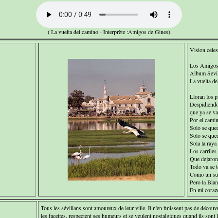
( La vuelta del camino - Interprète :Amigos de Gines)
Vision celes
Los Amigos
Album Sevil
La vuelta de
Lloran los p
Despidiendo 
que ya se v
Por el camin
Solo se qued
Solo se que
Sola la raya
Los carriles
Que dejaron 
Todo va se 
Como un sue
Pero la Bla
En mi coraz
Tous les sévillans sont amoureux de leur ville. Il n'en finissent pas de découvr
les facettes, respectent ses humeurs et se veulent nostalgiques quand ils sont l