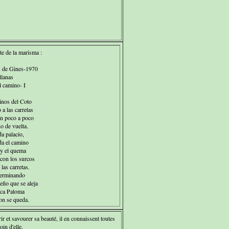
te de la marisma :
 de Gines-1970
lanas
l camino- I
inos del Coto
a las carretas
an poco a poco
o de vuelta.
a palacio,
da el camino
 y el quema
 con los surcos
las carretas.
terminando
ño que se aleja
nca Paloma
on se queda.
ir et savourer sa beauté, il en connaissent toutes
oin d'elle.