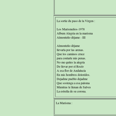
La sortie du paso de la Virgen :
Los Marismeños-1978
Album Alegria en la marisma
Almonteño déjame - III
Almonteño déjame
llevarla por las arenas.
Que los caminos cruce
para contarle mis penas.
No me quites la alegría
De llevar por el Rocío
A esa flor de Andalucía
En mis hombros doloridos.
Dejadme pueblo dejadme
Que sostenga a esa paloma
Mientras le llenan de Salves
La estrella de su corona.
La Marisma :