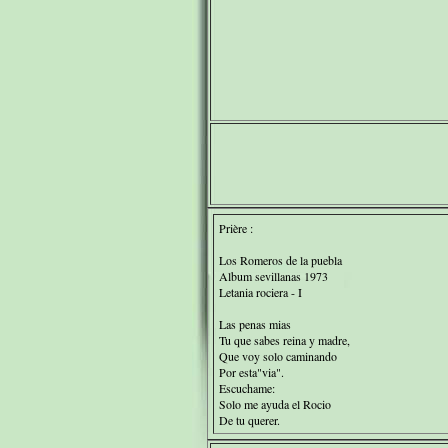
Prière :
Los Romeros de la puebla
Album sevillanas 1973
Letania rociera - I
Las penas mias
Tu que sabes reina y madre,
Que voy solo caminando
Por esta"via".
Escuchame:
Solo me ayuda el Rocio
De tu querer.