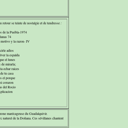
 retour se teinte de nostalgie et de tendresse
:
 de la Puebla-1974
lanas 74
 motivo y la razon- IV
irle adios
lver la espalda
que el lunes
 de mirarla;
a echar raices
 de tu casa
s el porque
ni corazon
as del Rocio
xplicacion
la zone marécageuse du Guadalquivir.
arc naturel de la Doñana. Ces sévillanes chantent