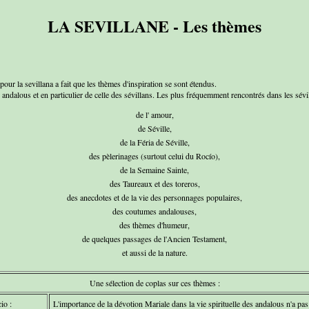
LA SEVILLANE - Les thèmes
ur la sevillana a fait que les thèmes d'inspiration se sont étendus.
 andalous et en particulier de celle des sévillans. Les plus fréquemment rencontrés dans les sévill
de l' amour,
de Séville,
de la Féria de Séville,
des pèlerinages (surtout celui du Rocío),
de la Semaine Sainte,
des Taureaux et des toreros,
des anecdotes et de la vie des personnages populaires,
des coutumes andalouses,
des thèmes d'humeur,
de quelques passages de l'Ancien Testament,
et aussi de la nature.
Une sélection de coplas sur ces thèmes :
io :
L'importance de la dévotion Mariale dans la vie spirituelle des andalous n'a pas 