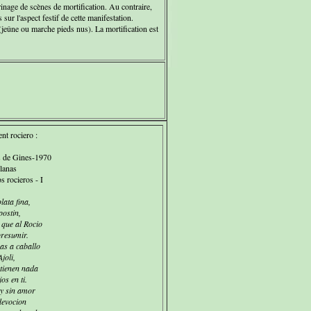
inage de scènes de mortification. Au contraire,
s sur l'aspect festif de cette manifestation.
jeûne ou marche pieds nus). La mortification est
t rociero :
 de Gines-1970
lanas
s rocieros - I
lata fina,
postin,
 que al Rocio
presumir.
s a caballo
joli,
 tienen nada
os en ti.
 y sin amor
devocion