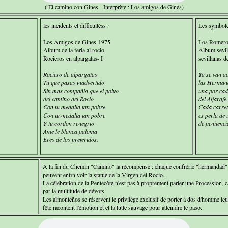
( El camino con Gines - Interprète : Los amigos de Gines)
les incidents et difficultéss
:
Les symboles
Los Amigos de Gines-1975
Los Romeros
Album de la feria al rocio
Album sevil
Rocieros en alpargatas- I
sevillanas de
Rociero de alpargatas
Ya se van a
Tu que pasas inadvertido
las Herman
Sin mas compañia que el polvo
una por cad
del camino del Rocio
del Aljarafe.
Con tu medalla tan pobre
Cada carre
Con tu medalla tan pobre
es perla de 
Y tu cordon renegrio
de penitenci
Ante le blanca paloma
Eres de los preferidos.
A la fin du Chemin "Camino" la récompense : chaque confrérie "hermandad" se 
peuvent enfin voir la statue de la Virgen del Rocio.
La célébration de la Pentecôte n'est pas à proprement parler une Procession, ca
par la multitude de dévots.
Les almonteños se réservent le privilège exclusif de porter à dos d'homme leu
fête racontent l'émotion et et la lutte sauvage pour atteindre le paso.