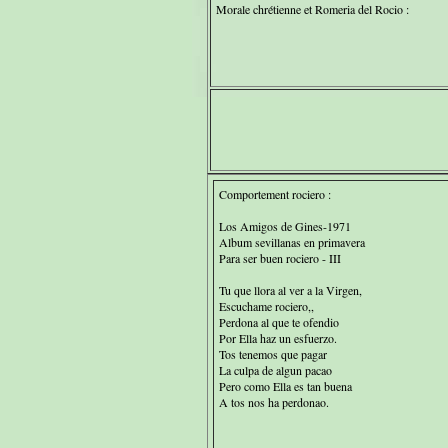
Morale chrétienne et Romeria del Rocio :
Comportement rociero :
Los Amigos de Gines-1971
Album sevillanas en primavera
Para ser buen rociero - III
Tu que llora al ver a la Virgen,
Escuchame rociero,,
Perdona al que te ofendio
Por Ella haz un esfuerzo.
Tos tenemos que pagar
La culpa de algun pacao
Pero como Ella es tan buena
A tos nos ha perdonao.