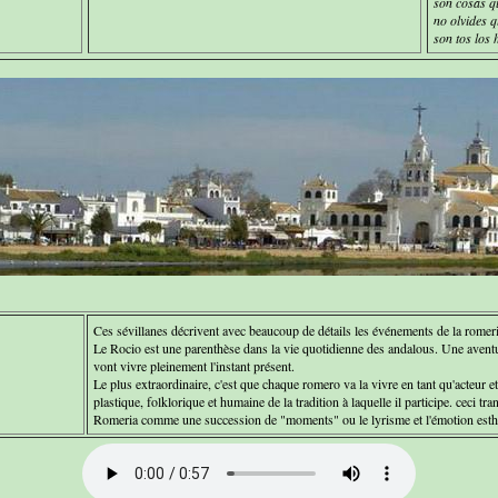
son cosas q
no olvides q
son tos los 
Ces sévillanes décrivent avec beaucoup de détails les événements de la romeri
Le Rocio est une parenthèse dans la vie quotidienne des andalous. Une aventur
vont vivre pleinement l'instant présent.
Le plus extraordinaire, c'est que chaque romero va la vivre en tant qu'acteur e
plastique, folklorique et humaine de la tradition à laquelle il participe. ceci tr
Romeria comme une succession de "moments" ou le lyrisme et l'émotion esthét