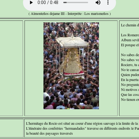
( Almonteños dejame III - Interprète : Los marismeños )
Le chemin du
Los Romeros
Album sevil
El porque el
No sabes dec
No sabes vo
Rociero, tu 
No te cansas
Quien puderi
En la puerta
No pregunte
Ni motivos 
Que las cos
No tienen e
L'hermitage du Rocio est situé au coeur d'une région sauvage à la limite de 
L'itinéraire des confréries "hermandades" traverse en différents endroits le P
la beauté des paysages traversés