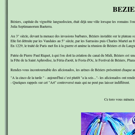
BEZIER
Béziers, capitale du vignoble languedocien, était déjà une ville lorsque les romains l'
Julia Septimanorum Baeterra.
Au 3° siècle, devant la menace des invasions barbares, Béziers installée sur le plateau s
Elle fut détruite par les Vandales au 5° siècle, par les Sarrasins puis Charles Martel au
En 1229, le traité de Paris met fin à la guerre et amène la réunion de Béziers et du Lan
Patrie de Pierre Paul Riquet, à qui l'on doit la création du canal du Midi, Béziers est 
la Fête de la Saint Aphrodise, la Féria d'août, le Festa d'Oc, le Festival de Béziers, Plaz
Rendez-vous incontournable des aficionados, les arènes de Béziers présentent chaque anné
"A la cinco de la tarde " - aujourd'hui c’est plutôt "a la seis..."- les aficionados ont ren
- Quelques rappels sur cet "Art" controversé mais qui ne peut pas laisser indifférent.
Ce toro vous mènera à