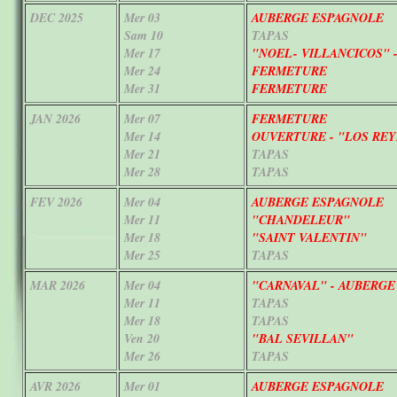
DEC 2025
Mer
03
AUBERGE ESPAGNOLE
Sam
10
TAPAS
Mer
17
"NOEL- VILLANCICOS" 
Mer
24
FERMETURE
Mer
31
FERMETURE
JAN 2026
Mer 07
FERMETURE
Mer 14
OUVERTURE - "LOS REY
Mer 21
TAPAS
Mer 28
TAPAS
FEV 2026
Mer 04
AUBERGE ESPAGNOLE
Mer 11
"CHANDELEUR"
Mer 18
"SAINT VALENTIN"
Mer 25
TAPAS
MAR 2026
Mer 04
"CARNAVAL" - AUBERG
Mer 11
TAPAS
Mer 18
TAPAS
Ven 20
"BAL SEVILLAN"
Mer 26
TAPAS
AVR 2026
Mer 01
AUBERGE ESPAGNOLE