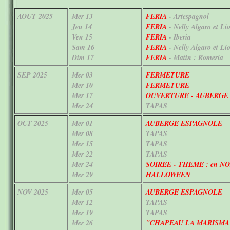
AOUT 2025
Mer
13
FERIA
- Artespagnol
Jeu
14
FERIA
- Nelly Algaro et L
Ven
15
FERIA
- Iberia
Sam
16
FERIA
- Nelly Algaro et Li
Dim
17
FERIA
- Matin : Romeria
SEP 2025
Mer 0
3
FERMETURE
Mer
10
FERMETURE
Mer
17
OUVERTURE - AUBERGE
Mer
24
TAPAS
OCT 2025
Mer 0
1
AUBERGE ESPAGNOLE
Mer 0
8
TAPAS
Mer
15
TAPAS
Mer
22
TAPAS
Mer
24
SOIREE - THEME : en NO
Mer
29
HALLOWEEN
NOV 2025
Mer
05
AUBERGE ESPAGNOLE
Mer
12
TAPAS
Mer
19
TAPAS
Mer
26
"CHAPEAU LA MARISMA